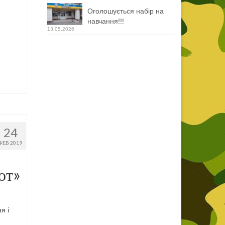
Оголошується набір на
навчання!!!
13.05.2026
24
ФЕВ 2019
от»
я і