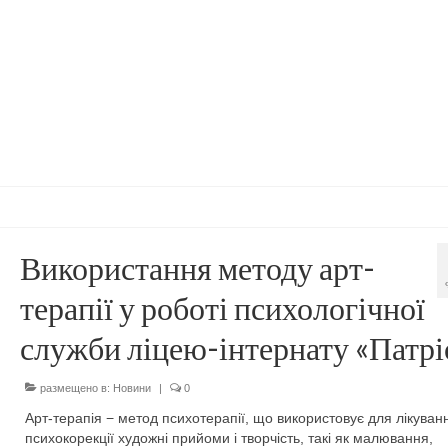
Використання методу арт-
терапії у роботі психологічної
служби ліцею-інтернату «Патрі
размещено в:
Новини
|
0
Арт-терапія − метод психотерапії, що використовує для лікуванн
психокорекції художні прийоми і творчість, такі як малювання,