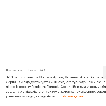
размещено в:
Новини
|
0
9-10 лютого ліцеїсти Шосталь Артем, Яковенко Аліса, Антонов
Сергій . які відвідують гурток «Пішохідного туризму», який діє на
ліцею-інтернату (керівник Григорій Середній) взяли участь у об
змаганнях з пішохідного туризму в закритих приміщеннях серед
учнівської молоді у складі збірної …
Читать далее