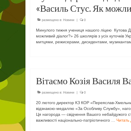
«Василь Стус. Як можли
размещено в:
Новини
|
0
Минулого тижня учениця нашого ліцею Кутова Дар
можливий діалог?» 26 школярів з усіх куточків Ук
митцями, режисерами, дисидентами, музикантам
Вітаємо Козія Василя В
размещено в:
Новини
|
0
20 лютого директор КЗ КОР «Переяслав-Хмельни
відзнакою-медаллю «За Особливу Службу», нагор
Ця нагорода — свідчення Вашого небайдужого ста
важливості національно-патріотичного …
Читать