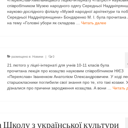
«Переяслав-Хмельницького ліцею-інтернату «Патріот» наукови
співробітником Музею народного одягу Середньої Наддніпрян
науково-дослідного філіалу «Музей народної архітектури та поб
Середньої Наддніпрянщини» Бондаренко М. І. була прочитана 
на тему «Головні убори як складова …
Читать далее
размещено в:
Новини
|
0
21 лютого у ліцеї-інтернаті для учнів 10-11 класів була
прочитана лекція про козацтво науковим співробітником НІЄЗ
«Переяслав» Іваненком Анатолієм Олександровичем. У ході лек
старшокласники поглибили свої знання про те, хто такі козаки. У
дізналися про причини зародження козацтва. А вони …
Читать 
а Школу з української культури