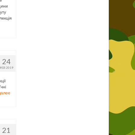
м
щини
уту
лекція
24
ФЕВ 2019
ції
чні
далее
21