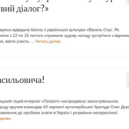
вий діалог?»
ина відвідала Школу з української культури «Василь Стус. Як
раїни з 12 по 16 лютого отримали чудову нагоду зустрітися з відоми
и, взяти участь …
Читать далее
асильовича!
цький ліцей-інтернат «Патріот» нагороджено заохочувальною
оду вручив командир 43 окремої артилерійської бригади Олег Дор
влення до проблем освіти в Україні і розуміння непересічної
 далее