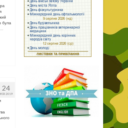
ора
я
ький
ю була
 …
24
ФЕВ 2019
и
тва
ьного