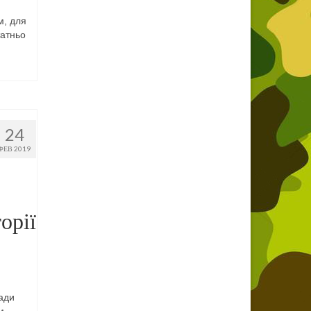
м, для
татньо
24
ФЕВ 2019
орії
ради