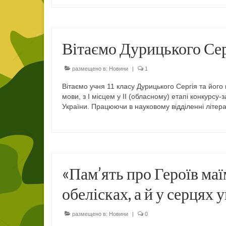
Вітаємо Дурицького Сер
размещено в:
Новини
|
1
Вітаємо учня 11 класу Дурицького Сергія та його
мови, з I місцем у II (обласному) етапі конкурсу
України. Працюючи в науковому відділенні літер
«Пам’ять про Героїв маї
обелісках, а й у серцях 
размещено в:
Новини
|
0