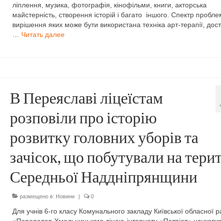
ліплення, музика, фотографія, кінофільми, книги, акторська
майстерність, створення історій і багато іншого. Спектр пробле
вирішення яких може бути використана техніка арт-терапії, дос
…
Читать далее
В Переяславі ліцеїстам
розповіли про історію
розвитку головних уборів та
зачісок, що побутували на терит
Середньої Наддніпрянщини
размещено в:
Новини
|
0
Для учнів 6-го класу Комунального закладу Київської обласної 