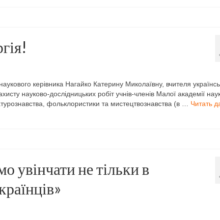
гія!
 наукового керівника Нагайко Катерину Миколаївну, вчителя українсь
-захисту науково-дослідницьких робіт учнів-членів Малої академії нау
атурознавства, фольклористики та мистецтвознавства (в …
Читать д
мо увінчати не тільки в
українців»