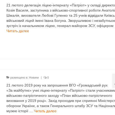
21 лютого делегація ліцею-інтернату «Патріот» у складі директ
Козія Василя, заступника з військово-спортивної роботи Анатолі
Шмалія, вихователя Любові Гуленко та 25 учнів відвідали Київс
військовий ліцей імені Івана Богуна. Зворушливою і незабутньо
зустріч із начальником ліцею, генерал-майором ЗСУ, офіцером
Читать далее
размещено в:
Новини
|
0
21 лютого 2019 року на запрошення ВГО «Громадський рух
«За майбутнє» учні ліцею-інтернату «Патріот» стали учасникам
військово-патріотичного заходу «План військово-патріотичного
виховання у 2019 році». Захід проходив при сприянні Міністерс
оборони України, а також Генерального штабу ЗСУ та Націонал
музею історії …
Читать далее