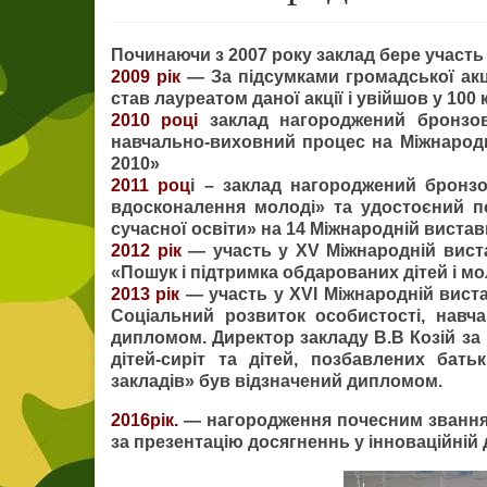
Починаючи з 2007 року заклад бере участь у
2009 рік
— За підсумками громадської акці
став лауреатом даної акції і увійшов у 100 
2010 році
заклад нагороджений бронзов
навчально-виховний процес на Міжнародні
2010»
2011 роц
і – заклад нагороджений бронз
вдосконалення молоді» та удостоєний по
сучасної освіти» на 14 Міжнародній виставц
2012 рік
— участь у XV Міжнародній вистав
«Пошук і підтримка обдарованих дітей і 
2013 рік
— участь у XVІ Міжнародній вистав
Соціальний розвиток особистості, навч
дипломом. Директор закладу В.В Козій за 
дітей-сиріт та дітей, позбавлених бат
закладів» був відзначений дипломом.
2016рік.
— нагородження почесним званням 
за презентацію досягненнь у інноваційній 