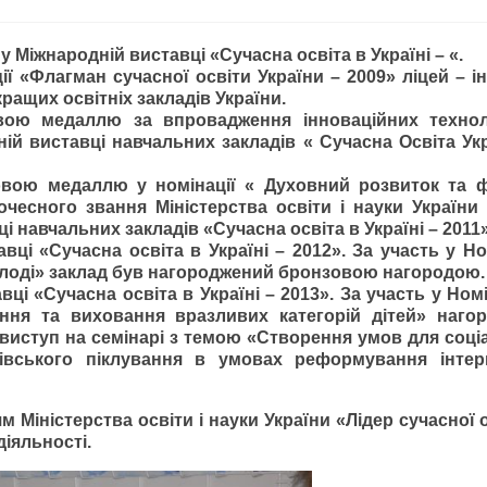
 Міжнародній виставці «Сучасна освіта в Україні – «.
ї «Флагман сучасної освіти України – 2009» ліцей – і
кращих освітніх закладів України.
ою медаллю за впровадження інноваційних технол
й виставці навчальних закладів « Сучасна Освіта Ук
овою медаллю у номінації « Духовний розвиток та ф
чесного звання Міністерства освіти і науки України 
і навчальних закладів «Сучасна освіта в Україні – 2011
ці «Сучасна освіта в Україні – 2012». За участь у Но
молоді» заклад був нагороджений бронзовою нагородою.
ці «Сучасна освіта в Україні – 2013». За участь у Номі
ання та виховання вразливих категорій дітей» нагор
виступ на семінарі з темою «Створення умов для соціа
ьківського піклування в умовах реформування інтер
Міністерства освіти і науки України «Лідер сучасної 
діяльності.