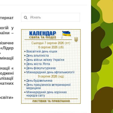
Искать:
нтернат
огій у
раїни –
ізичне
«Лідер
»
мінації
нації «
оджені
лізації
натних
освіти»