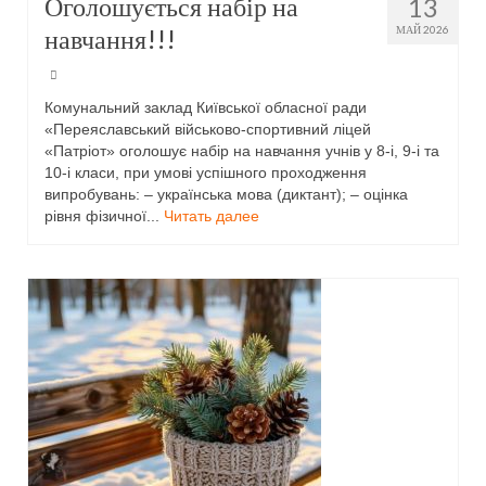
Оголошується набір на
13
навчання!!!
МАЙ 2026
Комунальний заклад Київської обласної ради
«Переяславський військово-спортивний ліцей
«Патріот» оголошує набір на навчання учнів у 8-і, 9-і та
10-і класи, при умові успішного проходження
випробувань: – українська мова (диктант); – оцінка
рівня фізичної...
Читать далее