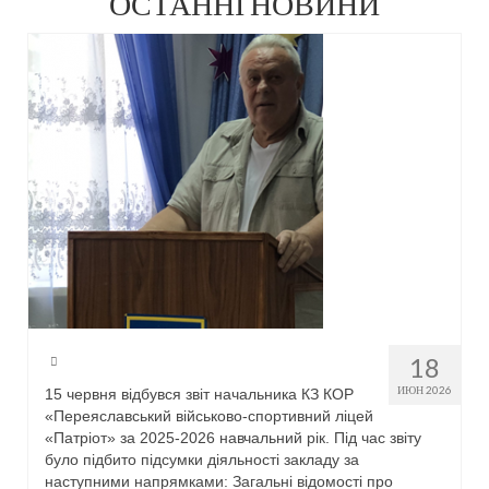
ОСТАННІ НОВИНИ
Співпраця
Благодійна допомога
Навчально-виховна діяльність
Методична робота
Виховна робота
Психологічна служба радить
Патріотичне виховання
Дошка пошани
18
Наші нагороди
ИЮН 2026
15 червня відбувся звіт начальника КЗ КОР
«Переяславський військово-спортивний ліцей
Військово-спортивна робота
«Патріот» за 2025-2026 навчальний рік. Під час звіту
було підбито підсумки діяльності закладу за
Новини
наступними напрямками: Загальні відомості про