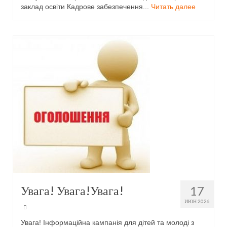
заклад освіти Кадрове забезпечення...
Читать далее
Публічно
Нормативні документи ліцею
ПРОЗОРО
Працівники
Сторінка начальника
Адміністрація
Педагогічний колектив ліцею «Патріот»
Учням
Вступ до ліцею
Увага! Увага!Увага!
17
9-й клас
ИЮН 2026
10-й клас
Увага! Інформаційна кампанія для дітей та молоді з