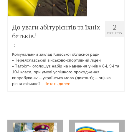
До уваги абітурієнтів та їхніх
2
батьків!
ИЮН 2025
Комунальний заклад Київської обласної ради
«Переяславський військово-спортивний ліцей
«Патріот» оголошує набір на навчання учнів у 8-і, 9-і та
10-і класи, при умові успішного проходження
випробувань: – українська мова (диктант); – оцінка
рівня фізичної...
Читать далее