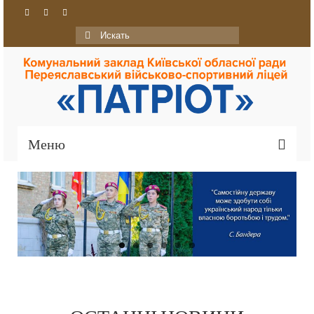
Искать:
Меню
Головна
Про ліцей
Ліцей сьогодні
Історія
Традиції