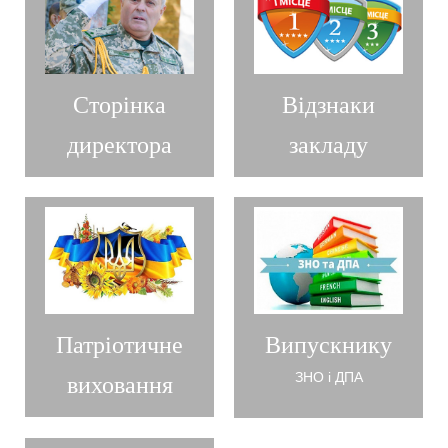
Сторінка
Відзнаки
директора
закладу
Випускнику
Патріотичне
ЗНО і ДПА
виховання