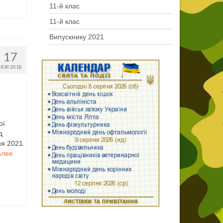
11-й клас
11-й клас
Випускнику 2021
17
НОЯ 2018
ої
д
ня 2021
алее