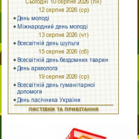
Публічно
Нормативні документи ліцею
ПРОЗОРО
Працівники
Сторінка начальника
Адміністрація
Педагогічний колектив ліцею «Патріот»
Учням
Вступ до ліцею
9-й клас
10-й клас