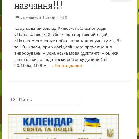
навчання!!!
Співпраця
Благодійна допомога
размещено в:
Новини
|
0
Комунальний заклад Київської обласної ради
Навчально-виховна діяльність
«Переяславський військово-спортивний ліцей
«Патріот» оголошує набір на навчання учнів у 8-і, 9-і
Методична робота
та 10-і класи, при умові успішного проходження
випробувань: – українська мова (диктант); – оцінка
Виховна робота
рівня фізичної підготовки розвитку дитини (біг –
60/100м, 1000м, …
Читать далее
Психологічна служба радить
Патріотичне виховання
Дошка пошани
Искать:
Наші нагороди
Військово-спортивна робота
Новини