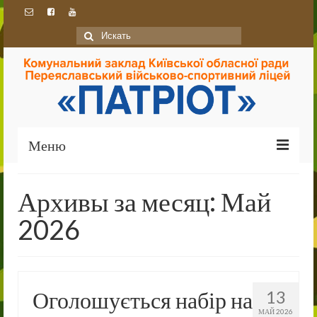
Искать:
Меню
Головна
Архивы за месяц: Май
Про ліцей
2026
Ліцей сьогодні
Історія
Оголошується набір на
13
Традиції
МАЙ 2026