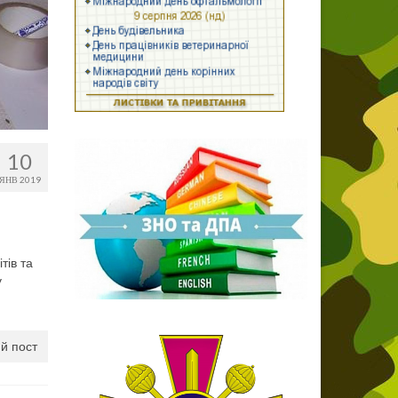
10
ЯНВ 2019
тів та
у
й пост