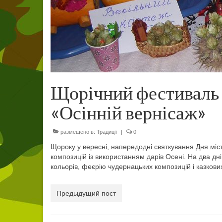
Щорічний фестиваль 
«Осінній вернісаж»
размещено в:
Традиції
|
0
Щороку у вересні, напередодні святкування Дня міст
композицій із використанням дарів Осені. На два дн
кольорів, феєрію чудернацьких композицій і казкових
Предыдущий пост