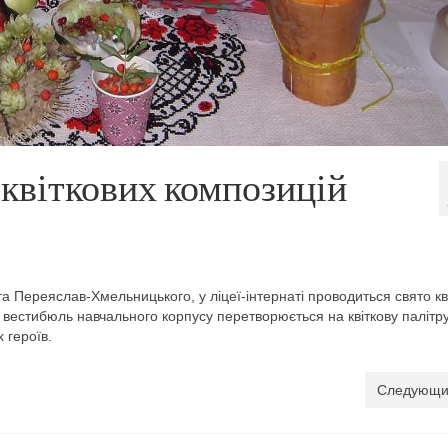
квіткових композицій
а Переяслав-Хмельницького, у ліцеї-інтернаті проводиться свято кві
і вестибюль навчального корпусу перетворюється на квіткову палітр
 героїв.
Следующи