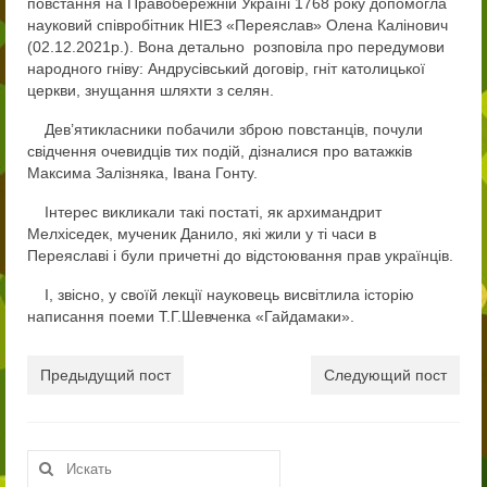
повстання на Правобережній Україні 1768 року допомогла
Публічно
науковий співробітник НІЕЗ «Переяслав» Олена Калінович
(02.12.2021р.). Вона детально розповіла про передумови
Нормативні документи ліцею
народного гніву: Андрусівський договір, гніт католицької
церкви, знущання шляхти з селян.
ПРОЗОРО
Дев’ятикласники побачили зброю повстанців, почули
свідчення очевидців тих подій, дізналися про ватажків
Працівники
Максима Залізняка, Івана Гонту.
Сторінка начальника
Інтерес викликали такі постаті, як архимандрит
Мелхіседек, мученик Данило, які жили у ті часи в
Адміністрація
Переяславі і були причетні до відстоювання прав українців.
Педагогічний колектив ліцею «Патріот»
І, звісно, у своїй лекції науковець висвітлила історію
написання поеми Т.Г.Шевченка «Гайдамаки».
Учням
Предыдущий пост
Следующий пост
Вступ до ліцею
9-й клас
Искать:
10-й клас