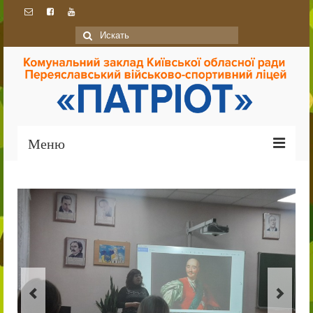
Искать:
Меню
Головна
Про ліцей
Ліцей сьогодні
Історія
Традиції