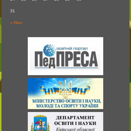
31
« Июн