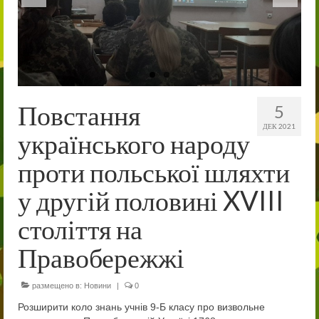
Співпраця
Благодійна допомога
Навчально-виховна діяльність
Методична робота
Повстання
5
ДЕК 2021
Виховна робота
українського народу
Психологічна служба радить
проти польської шляхти
Патріотичне виховання
у другій половині XVIII
Дошка пошани
століття на
Наші нагороди
Правобережжі
Військово-спортивна робота
размещено в:
Новини
|
0
Новини
Розширити коло знань учнів 9-Б класу про визвольне