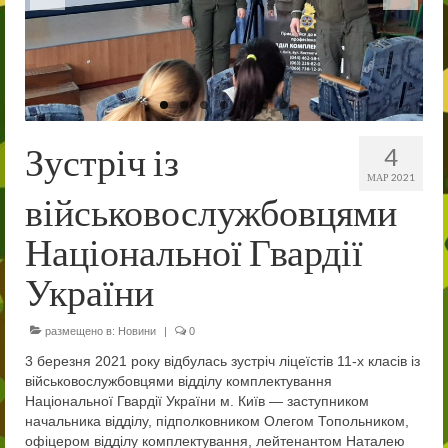
Співпраця
Благодійна допомога
Навчально-виховна діяльність
Методична робота
Зустріч із
4
МАР 2021
Виховна робота
військовослужбовцями
Психологічна служба радить
Національної Гвардії
Патріотичне виховання
України
Дошка пошани
размещено в:
Новини
|
0
Наші нагороди
3 березня 2021 року відбулась зустріч ліцеїстів 11-х класів із
військовослужбовцями відділу комплектування
Військово-спортивна робота
Національної Гвардії України м. Київ — заступником
начальника відділу, підполковником Олегом Топольником,
Новини
офіцером відділу комплектування, лейтенантом Наталею