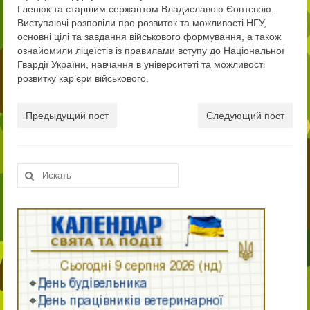
Гленюк та старшим сержантом Владиславою Єоптєвою.
Публічно
Виступаючі розповіли про розвиток та можливості НГУ,
основні цілі та завдання військового формування, а також
Нормативні документи ліцею
ознайомили ліцеїстів із правилами вступу до Національної
Гвардії України, навчання в університеті та можливості
ПРОЗОРО
розвитку кар’єри військового.
Працівники
Предыдущий пост
Следующий пост
Сторінка начальника
Адміністрація
Искать:
Педагогічний колектив ліцею «Патріот»
Учням
Вступ до ліцею
9-й клас
10-й клас