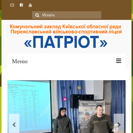
Искать:
Меню
Головна
Про ліцей
Ліцей сьогодні
Історія
Традиції