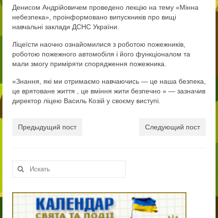
Денисом Андрійовичем проведено лекцію на тему «Мінна
11-й клас
небезпека», проінформовано випускників про вищі
навчальні заклади ДСНС України.
11-й клас
Ліцеїсти наочно ознайомилися з роботою пожежників,
Випускнику 2021
роботою пожежного автомобіля і його функціоналом та
мали змогу приміряти спорядження пожежника.
Контакти
«Знання, які ми отримаємо навчаючись — це наша безпека,
це врятоване життя , це вміння жити безпечно » — зазначив
директор ліцею Василь Козій у своєму виступі.
Предыдущий пост
Следующий пост
Искать: