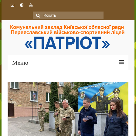
Искать:
Меню
Головна
Про ліцей
Ліцей сьогодні
Історія
Традиції