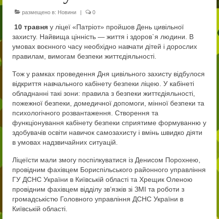
Публічно
размещено в:
Новини
|
0
10 травня
у ліцеї «Патріот» пройшов День цивільної
Нормативні документи ліцею
захисту. Найвища цінність — життя і здоров`я людини. В
умовах воєнного часу необхідно навчати дітей і дорослих
ПРОЗОРО
правилам, вимогам безпеки життєдіяльності.
Працівники
Тож у рамках проведення Дня цивільного захисту відбулося
відкриття навчального кабінету безпеки ліцею. У кабінеті
Сторінка начальника
обладнанні такі зони: правила з безпеки життєдіяльності,
пожежної безпеки, домедичної допомоги, мінної безпеки та
Адміністрація
психологічного розвантаження. Створення та
функціонування кабінету безпеки сприятиме формуванню у
Педагогічний колектив ліцею «Патріот»
здобувачів освіти навичок самозахисту і вмінь швидко діяти
в умовах надзвичайних ситуацій.
Учням
Ліцеїсти мали змогу поспілкуватися із Денисом Порохнею,
Вступ до ліцею
провідним фахівцем Бориспільського районного управління
ГУ ДСНС України в Київській області та Хрещик Оленою
провідним фахівцем відділу зв’язків зі ЗМІ та роботи з
9-й клас
громадськістю Головного управління ДСНС України в
Київській області.
10-й клас