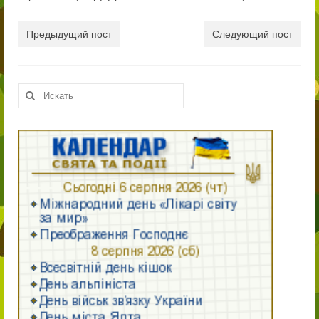
Публічно
Предыдущий пост
Следующий пост
Нормативні документи ліцею
ПРОЗОРО
Искать:
Працівники
Сторінка начальника
Адміністрація
Педагогічний колектив ліцею «Патріот»
Учням
Вступ до ліцею
9-й клас
10-й клас