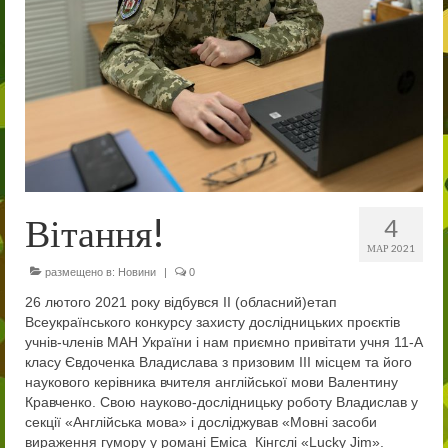
Співпраця
Благодійна допомога
Навчально-виховна діяльність
Методична робота
Виховна робота
Вітання!
Психологічна служба радить
4
МАР 2021
Патріотичне виховання
размещено в:
Новини
|
0
26 лютого 2021 року відбувся ІІ (обласний)етап
Дошка пошани
Всеукраїнського конкурсу захисту дослідницьких проєктів
учнів-членів МАН України і нам приємно привітати учня 11-А
Наші нагороди
класу Євдоченка Владислава з призовим ІІІ місцем та його
наукового керівника вчителя англійської мови Валентину
Військово-спортивна робота
Кравченко. Свою науково-дослідницьку роботу Владислав у
секції «Англійська мова» і досліджував «Мовні засоби
Новини
вираження гумору у романі Еміса Кінгслі «Lucky Jim».