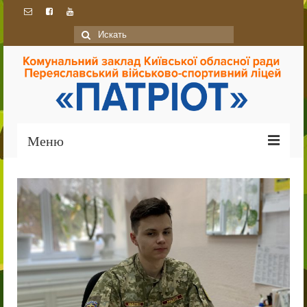
Искать:
Меню
Головна
Про ліцей
Ліцей сьогодні
Історія
Традиції