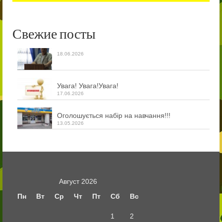
Свежие посты
18.06.2026
Увага! Увага!Увага!
17.06.2026
Оголошується набір на навчання!!!
13.05.2026
Август 2026
Пн
Вт
Ср
Чт
Пт
Сб
Вс
1
2